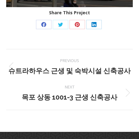
Share This Project
Share
Share
Share
Share
on
on
on
on
Facebook
Twitter
Pinterest
LinkedIn
Project
PREVIOUS
navigation
슈트라하우스 근생 및 숙박시설 신축공사
Previous
project:
NEXT
목포 상동 1001-3 근생 신축공사
Next
project: